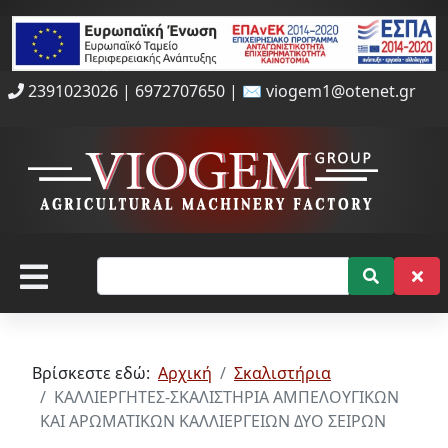
2391023026 |
6972707650 | ✉️ viogem1@otenet.gr
Βρίσκεστε εδώ:
Αρχική
Σκαλιστήρια
ΚΑΛΛΙΕΡΓΗΤΕΣ-ΣΚΑΛΙΣΤΗΡΙΑ ΑΜΠΕΛΟΥΓΙΚΩΝ
ΚΑΙ ΑΡΩΜΑΤΙΚΩΝ ΚΑΛΛΙΕΡΓΕΙΩΝ ΔΥΟ ΣΕΙΡΩΝ